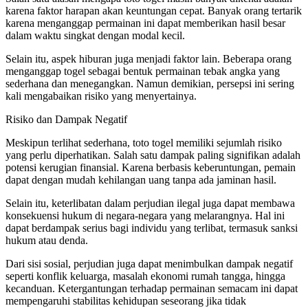
karena faktor harapan akan keuntungan cepat. Banyak orang tertarik
karena menganggap permainan ini dapat memberikan hasil besar
dalam waktu singkat dengan modal kecil.
Selain itu, aspek hiburan juga menjadi faktor lain. Beberapa orang
menganggap togel sebagai bentuk permainan tebak angka yang
sederhana dan menegangkan. Namun demikian, persepsi ini sering
kali mengabaikan risiko yang menyertainya.
Risiko dan Dampak Negatif
Meskipun terlihat sederhana, toto togel memiliki sejumlah risiko
yang perlu diperhatikan. Salah satu dampak paling signifikan adalah
potensi kerugian finansial. Karena berbasis keberuntungan, pemain
dapat dengan mudah kehilangan uang tanpa ada jaminan hasil.
Selain itu, keterlibatan dalam perjudian ilegal juga dapat membawa
konsekuensi hukum di negara-negara yang melarangnya. Hal ini
dapat berdampak serius bagi individu yang terlibat, termasuk sanksi
hukum atau denda.
Dari sisi sosial, perjudian juga dapat menimbulkan dampak negatif
seperti konflik keluarga, masalah ekonomi rumah tangga, hingga
kecanduan. Ketergantungan terhadap permainan semacam ini dapat
mempengaruhi stabilitas kehidupan seseorang jika tidak