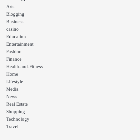
Arts
Blogging
Business
casino
Education
Entertainment
Fashion
Finance
Health-and-Fitness
Home
Lifestyle
Media
News
Real Estate
Shopping
Technology
Travel