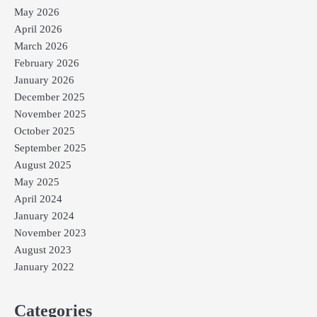
May 2026
April 2026
March 2026
February 2026
January 2026
December 2025
November 2025
October 2025
September 2025
August 2025
May 2025
April 2024
January 2024
November 2023
August 2023
January 2022
Categories