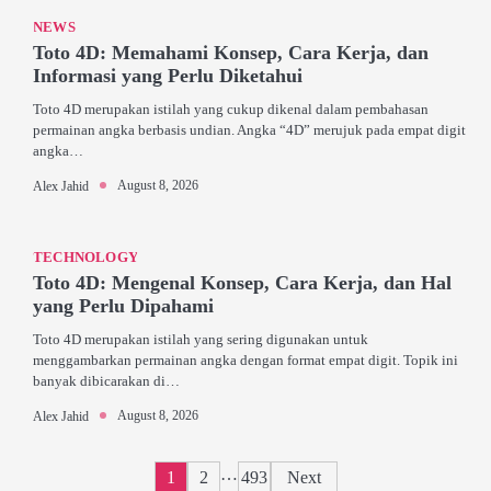
NEWS
Toto 4D: Memahami Konsep, Cara Kerja, dan
Informasi yang Perlu Diketahui
Toto 4D merupakan istilah yang cukup dikenal dalam pembahasan
permainan angka berbasis undian. Angka “4D” merujuk pada empat digit
angka…
August 8, 2026
Alex Jahid
TECHNOLOGY
Toto 4D: Mengenal Konsep, Cara Kerja, dan Hal
yang Perlu Dipahami
Toto 4D merupakan istilah yang sering digunakan untuk
menggambarkan permainan angka dengan format empat digit. Topik ini
banyak dibicarakan di…
August 8, 2026
Alex Jahid
Posts
…
1
2
493
Next