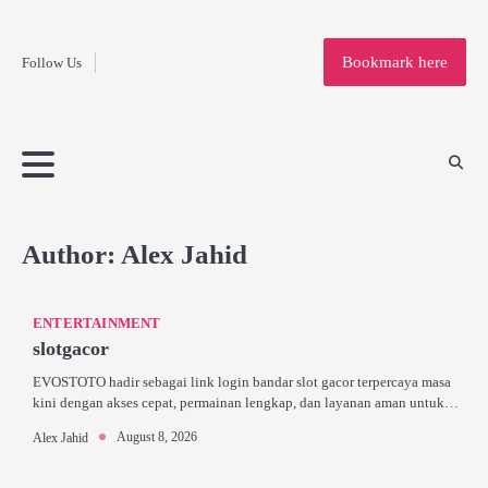
Fashion
Skip
to
Education
Bookmark here
Follow Us
content
Home
Info
Submit
Blogging
Business
Technology
Entertainment
Health-
Lifestyle
Others
Shopping
Analysis
Article
and-
News
System
Fitness
Finance
Travel
Media
Author:
Alex Jahid
ENTERTAINMENT
slotgacor
EVOSTOTO hadir sebagai link login bandar slot gacor terpercaya masa
kini dengan akses cepat, permainan lengkap, dan layanan aman untuk…
August 8, 2026
Alex Jahid