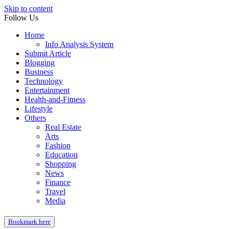
Skip to content
Follow Us
Home
Info Analysis System
Submit Article
Blogging
Business
Technology
Entertainment
Health-and-Fitness
Lifestyle
Others
Real Estate
Arts
Fashion
Education
Shopping
News
Finance
Travel
Media
Bookmark here