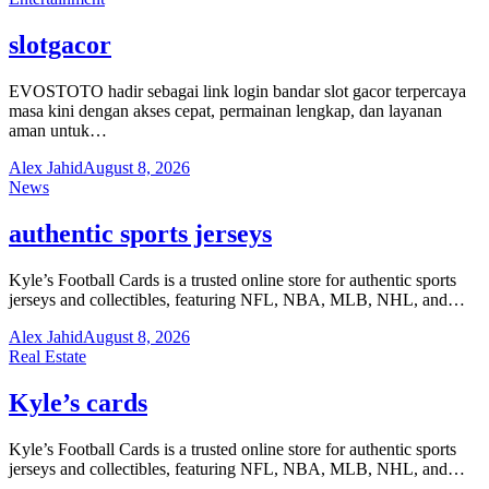
slotgacor
EVOSTOTO hadir sebagai link login bandar slot gacor terpercaya
masa kini dengan akses cepat, permainan lengkap, dan layanan
aman untuk…
Alex Jahid
August 8, 2026
News
authentic sports jerseys
Kyle’s Football Cards is a trusted online store for authentic sports
jerseys and collectibles, featuring NFL, NBA, MLB, NHL, and…
Alex Jahid
August 8, 2026
Real Estate
Kyle’s cards
Kyle’s Football Cards is a trusted online store for authentic sports
jerseys and collectibles, featuring NFL, NBA, MLB, NHL, and…