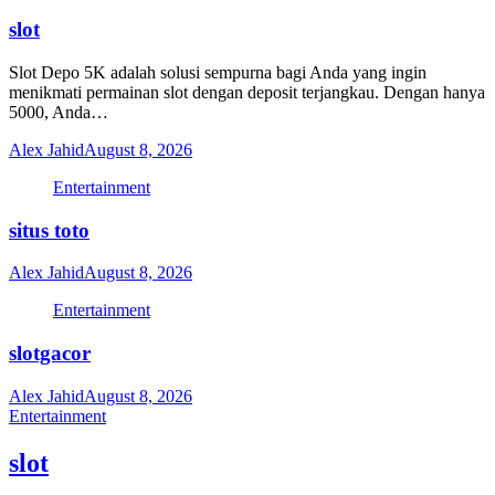
slot
Slot Depo 5K adalah solusi sempurna bagi Anda yang ingin
menikmati permainan slot dengan deposit terjangkau. Dengan hanya
5000, Anda…
Alex Jahid
August 8, 2026
Entertainment
situs toto
Alex Jahid
August 8, 2026
Entertainment
slotgacor
Alex Jahid
August 8, 2026
Entertainment
slot