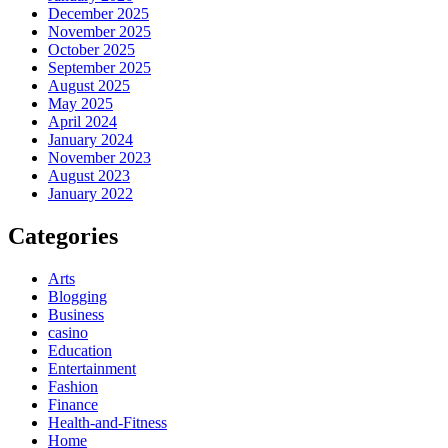
December 2025
November 2025
October 2025
September 2025
August 2025
May 2025
April 2024
January 2024
November 2023
August 2023
January 2022
Categories
Arts
Blogging
Business
casino
Education
Entertainment
Fashion
Finance
Health-and-Fitness
Home