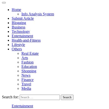
Home
Info Analysis System
Submit Article
Blogging
Business
Technology
Entertainment
Health-and-Fitness
Lifestyle
Others
Real Estate
Arts
Fashion
Education
Shopping
News
Finance
Travel
Media
Search for:
Entertainment