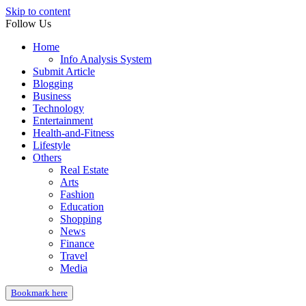
Skip to content
Follow Us
Home
Info Analysis System
Submit Article
Blogging
Business
Technology
Entertainment
Health-and-Fitness
Lifestyle
Others
Real Estate
Arts
Fashion
Education
Shopping
News
Finance
Travel
Media
Bookmark here