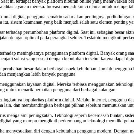
at. Saat ini terdapat banyak platform hiburan online yang menawarkan b
ualitas layanan mereka. Inovasi menjadi kunci utama untuk mempertahan
am dunia digital, pengguna semakin sadar akan pentingnya perlindungan
itu, sistem keamanan yang baik menjadi salah satu elemen penting yan
rhadap pertumbuhan platform digital. Saat ini, sebagian besar aktivi
jalan dengan optimal pada perangkat seluler. Teslatoto mengikuti per
terhadap meningkatnya penggunaan platform digital. Banyak orang saa
l menjadi solusi yang sesuai dengan kebutuhan tersebut karena dapat dig
a perubahan besar dalam berbagai aspek kehidupan. Jumlah pengguna in
g dan menjangkau lebih banyak pengguna.
menggunakan layanan digital. Mereka terbiasa menggunakan teknologi d
uang untuk menarik perhatian pengguna dari berbagai kalangan.
ingkatnya popularitas platform digital. Melalui internet, pengguna 
na lain, dan membandingkan berbagai pilihan sebelum memutuskan un
us mengalami peningkatan. Teknologi seperti kecerdasan buatan, sistem
m digital yang mampu mengikuti perkembangan teknologi memiliki pelua
usaha menyesuaikan diri dengan kebutuhan pengguna modern. Dengan men