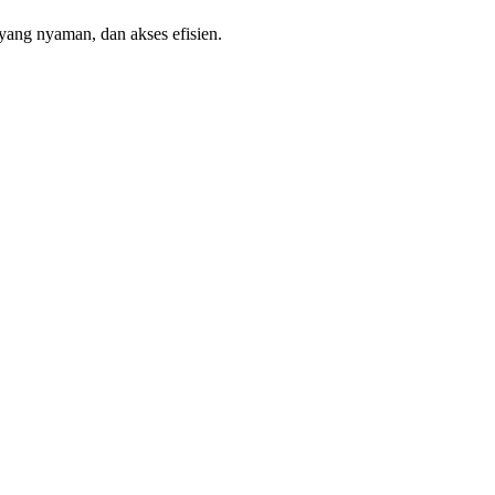
ang nyaman, dan akses efisien.