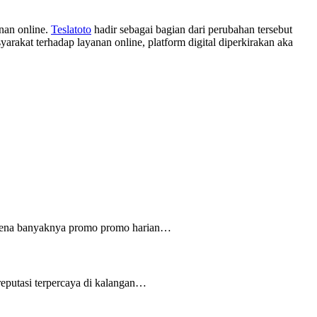
nan online.
Teslatoto
hadir sebagai bagian dari perubahan tersebut
akat terhadap layanan online, platform digital diperkirakan aka
karena banyaknya promo promo harian…
 reputasi terpercaya di kalangan…