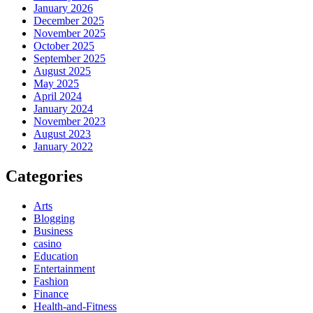
January 2026
December 2025
November 2025
October 2025
September 2025
August 2025
May 2025
April 2024
January 2024
November 2023
August 2023
January 2022
Categories
Arts
Blogging
Business
casino
Education
Entertainment
Fashion
Finance
Health-and-Fitness