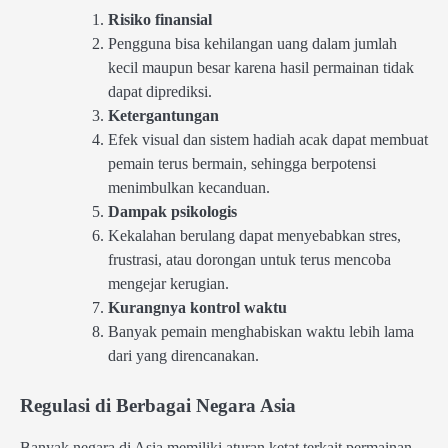
Risiko finansial
Pengguna bisa kehilangan uang dalam jumlah
kecil maupun besar karena hasil permainan tidak
dapat diprediksi.
Ketergantungan
Efek visual dan sistem hadiah acak dapat membuat
pemain terus bermain, sehingga berpotensi
menimbulkan kecanduan.
Dampak psikologis
Kekalahan berulang dapat menyebabkan stres,
frustrasi, atau dorongan untuk terus mencoba
mengejar kerugian.
Kurangnya kontrol waktu
Banyak pemain menghabiskan waktu lebih lama
dari yang direncanakan.
Regulasi di Berbagai Negara Asia
Banyak negara di Asia memiliki aturan ketat terkait permainan