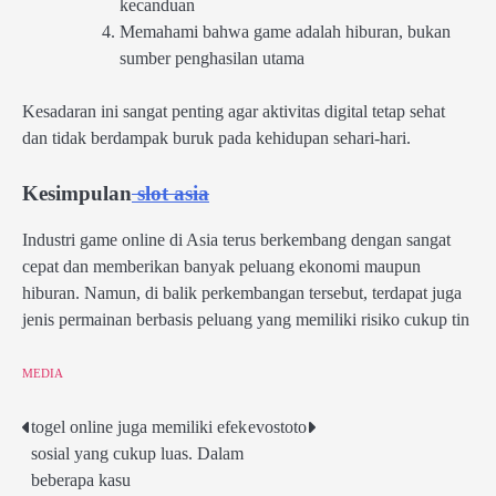
kecanduan
Memahami bahwa game adalah hiburan, bukan
sumber penghasilan utama
Kesadaran ini sangat penting agar aktivitas digital tetap sehat
dan tidak berdampak buruk pada kehidupan sehari-hari.
Kesimpulan
slot asia
Industri game online di Asia terus berkembang dengan sangat
cepat dan memberikan banyak peluang ekonomi maupun
hiburan. Namun, di balik perkembangan tersebut, terdapat juga
jenis permainan berbasis peluang yang memiliki risiko cukup tin
MEDIA
togel online juga memiliki efek
evostoto
Post
sosial yang cukup luas. Dalam
navigation
beberapa kasu