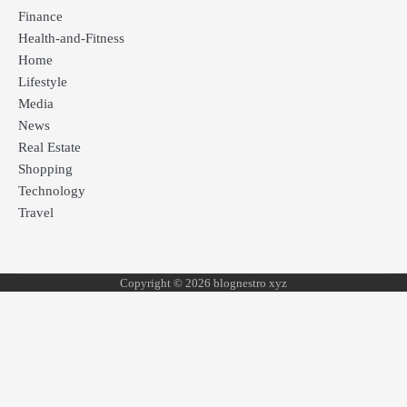
Finance
Health-and-Fitness
Home
Lifestyle
Media
News
Real Estate
Shopping
Technology
Travel
Copyright © 2026 blognestro xyz