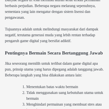
berbasis perjudian. Beberapa negara melarang sepenuhnya,
sementara yang lain mengatur dengan sistem lisensi dan
pengawasan.
Tujuannya adalah untuk melindungi masyarakat dari dampak
negatif, terutama generasi muda yang lebih rentan terhadap
pengaruh game digital yang bersifat adiktif.
Pentingnya Bermain Secara Bertanggung Jawab
Jika seseorang memilih untuk terlibat dalam game digital apa
pun, prinsip utama yang harus dipegang adalah tanggung jawab.
Beberapa langkah yang bisa dilakukan antara lain:
Menentukan batas waktu bermain
Tidak menggunakan uang kebutuhan utama untuk
bermain
Menghindari permainan yang membuat stres atau