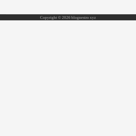
Copyright © 2026 blognestro xyz