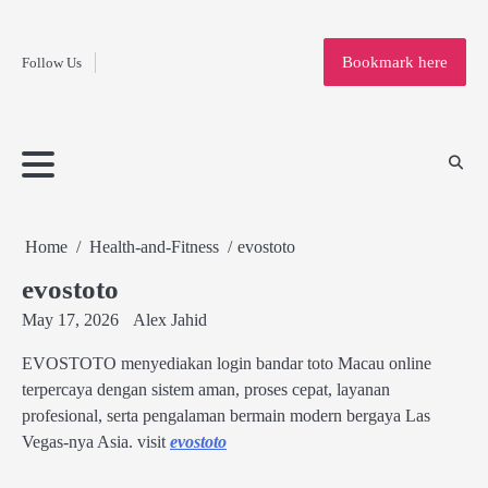
Fashion
Skip
to
Education
Bookmark here
Follow Us
content
Home
Info
Submit
Blogging
Business
Technology
Entertainment
Health-
Lifestyle
Others
Shopping
Analysis
Article
and-
News
System
Fitness
Finance
Travel
Media
Home
Health-and-Fitness
evostoto
evostoto
May 17, 2026
Alex Jahid
EVOSTOTO menyediakan login bandar toto Macau online
terpercaya dengan sistem aman, proses cepat, layanan
profesional, serta pengalaman bermain modern bergaya Las
Vegas-nya Asia. visit
evostoto