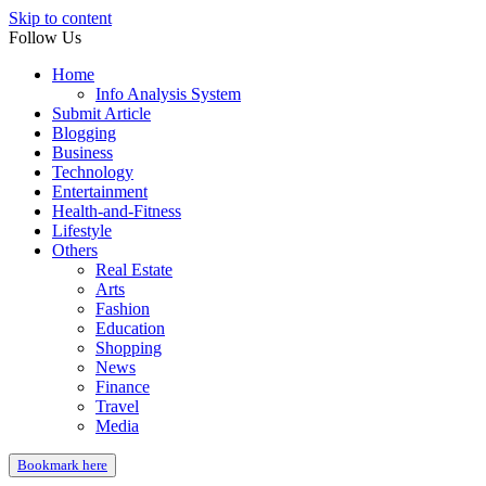
Skip to content
Follow Us
Home
Info Analysis System
Submit Article
Blogging
Business
Technology
Entertainment
Health-and-Fitness
Lifestyle
Others
Real Estate
Arts
Fashion
Education
Shopping
News
Finance
Travel
Media
Bookmark here