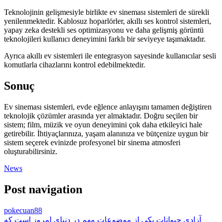
Teknolojinin gelişmesiyle birlikte ev sineması sistemleri de sürekli
yenilenmektedir. Kablosuz hoparlörler, akıllı ses kontrol sistemleri,
yapay zeka destekli ses optimizasyonu ve daha gelişmiş görüntü
teknolojileri kullanıcı deneyimini farklı bir seviyeye taşımaktadır.
Ayrıca akıllı ev sistemleri ile entegrasyon sayesinde kullanıcılar sesli
komutlarla cihazlarını kontrol edebilmektedir.
Sonuç
Ev sineması sistemleri, evde eğlence anlayışını tamamen değiştiren
teknolojik çözümler arasında yer almaktadır. Doğru seçilen bir
sistem; film, müzik ve oyun deneyimini çok daha etkileyici hale
getirebilir. İhtiyaçlarınıza, yaşam alanınıza ve bütçenize uygun bir
sistem seçerek evinizde profesyonel bir sinema atmosferi
oluşturabilirsiniz.
News
Post navigation
pokecuan88
آزادی حیوانات یکی از موضوعات مهم در دنیای امروز است که