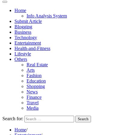
Home
Info Analysis System
Submit Article
Blogging
Business
Technology
Entertainment
Health-and-Fitness
Lifestyle
Others
Real Estate
Arts
Fashion
Education
Shopping
News
Finance
Travel
Media
Search for:
Home