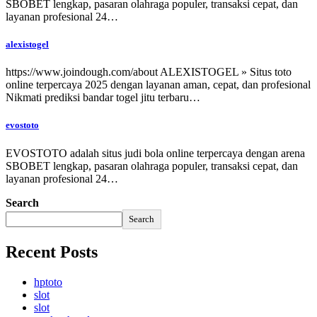
SBOBET lengkap, pasaran olahraga populer, transaksi cepat, dan
layanan profesional 24…
alexistogel
https://www.joindough.com/about ALEXISTOGEL » Situs toto
online terpercaya 2025 dengan layanan aman, cepat, dan profesional
Nikmati prediksi bandar togel jitu terbaru…
evostoto
EVOSTOTO adalah situs judi bola online terpercaya dengan arena
SBOBET lengkap, pasaran olahraga populer, transaksi cepat, dan
layanan profesional 24…
Search
Search
Recent Posts
hptoto
slot
slot