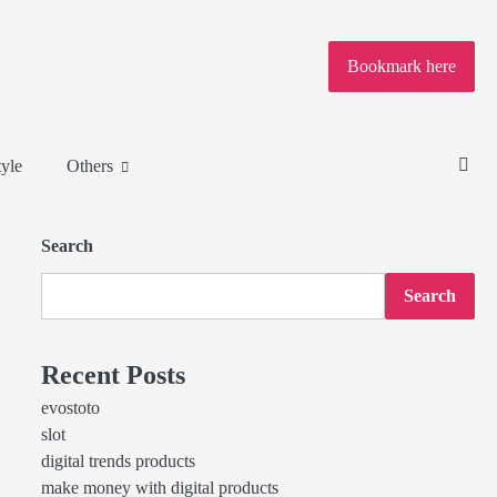
Bookmark here
tyle
Others
Search
Search
Recent Posts
evostoto
slot
digital trends products
make money with digital products