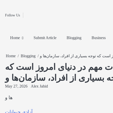
Fashion
Skip
to
Education
content
Follow Us
Home
Info
Submit
Blogging
Business
Technology
Entertainment
Health-
Lifestyle
Others
Shopping
Analysis
Article
and-
News
System
Fitness
Finance
Home
Submit Article
Blogging
Business
Travel
Media
است که توجه بسیاری از افراد، سازمان‌ها و
Blogging
Home
ت مهم در دنیای امروز است که
ه بسیاری از افراد، سازمان‌ها و
May 27, 2026
Alex Jahid
ها و
آزادی حیوانات