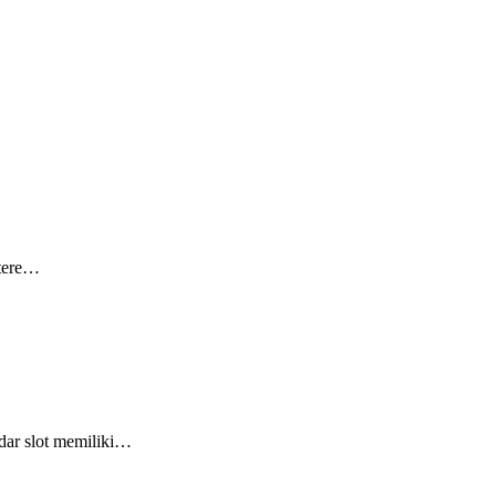
otere…
ndar slot memiliki…