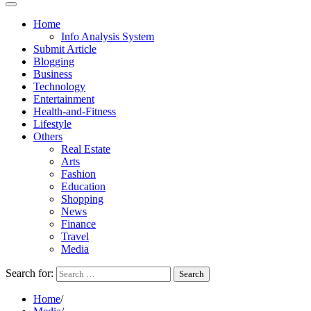
Home
Info Analysis System
Submit Article
Blogging
Business
Technology
Entertainment
Health-and-Fitness
Lifestyle
Others
Real Estate
Arts
Fashion
Education
Shopping
News
Finance
Travel
Media
Search for:
Home