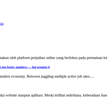
sia
nakan oleh platform perjudian online yang berfokus pada permainan l
ot just better numbers — but genuine b
e modern economy. Between juggling multiple active job sites,…
lui website maupun aplikasi. Meski terlihat sederhana, keberadaan ba