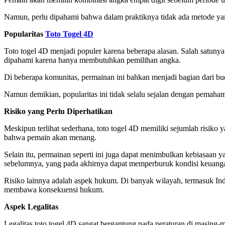
Namun, perlu dipahami bahwa dalam praktiknya tidak ada metode ya
Popularitas
Toto Togel 4D
Toto togel 4D menjadi populer karena beberapa alasan. Salah satunya 
dipahami karena hanya membutuhkan pemilihan angka.
Di beberapa komunitas, permainan ini bahkan menjadi bagian dari bu
Namun demikian, popularitas ini tidak selalu sejalan dengan pemaham
Risiko yang Perlu Diperhatikan
Meskipun terlihat sederhana, toto togel 4D memiliki sejumlah risiko y
bahwa pemain akan menang.
Selain itu, permainan seperti ini juga dapat menimbulkan kebiasaan y
sebelumnya, yang pada akhirnya dapat memperburuk kondisi keuang
Risiko lainnya adalah aspek hukum. Di banyak wilayah, termasuk Indones
membawa konsekuensi hukum.
Aspek Legalitas
Legalitas toto togel 4D sangat bergantung pada peraturan di masing-m