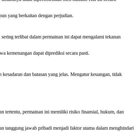
pun yang berkaitan dengan perjudian.
u sering terlibat dalam permainan ini dapat mengalami tekanan
wa kemenangan dapat diprediksi secara pasti.
uh kesadaran dan batasan yang jelas. Mengatur keuangan, tidak
tertentu, permainan ini memiliki risiko finansial, hukum, dan
an tanggung jawab pribadi menjadi faktor utama dalam menghindari