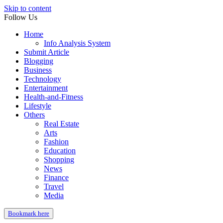
Skip to content
Follow Us
Home
Info Analysis System
Submit Article
Blogging
Business
Technology
Entertainment
Health-and-Fitness
Lifestyle
Others
Real Estate
Arts
Fashion
Education
Shopping
News
Finance
Travel
Media
Bookmark here