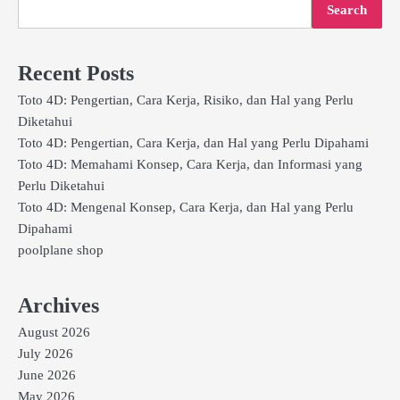
Search
Recent Posts
Toto 4D: Pengertian, Cara Kerja, Risiko, dan Hal yang Perlu
Diketahui
Toto 4D: Pengertian, Cara Kerja, dan Hal yang Perlu Dipahami
Toto 4D: Memahami Konsep, Cara Kerja, dan Informasi yang
Perlu Diketahui
Toto 4D: Mengenal Konsep, Cara Kerja, dan Hal yang Perlu
Dipahami
poolplane shop
Archives
August 2026
July 2026
June 2026
May 2026