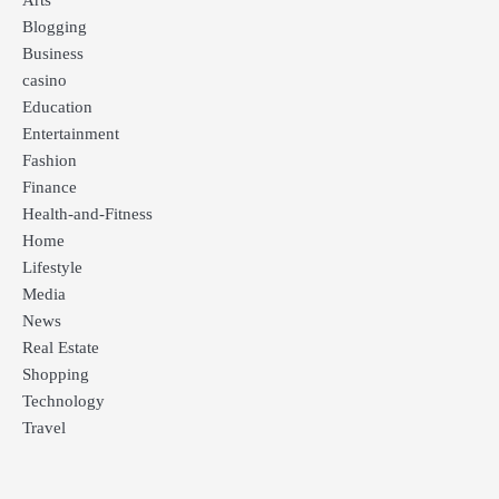
Arts
Blogging
Business
casino
Education
Entertainment
Fashion
Finance
Health-and-Fitness
Home
Lifestyle
Media
News
Real Estate
Shopping
Technology
Travel