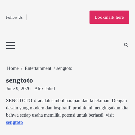
Fashion
Skip
to
Education
Bookmark here
Follow Us
content
Home
Info
Submit
Blogging
Business
Technology
Entertainment
Health-
Lifestyle
Others
Shopping
Analysis
Article
and-
News
System
Fitness
Finance
Travel
Media
Home
Entertainment
sengtoto
sengtoto
June 9, 2026
Alex Jahid
SENGTOTO ⭐️ adalah simbol harapan dan ketekunan. Dengan
desain yang modern dan inspiratif, produk ini mengingatkan kita
bahwa setiap usaha memiliki potensi untuk berhasil. visit
sengtoto