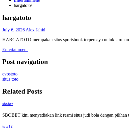
Entertainment
hargatoto
hargatoto
July 6, 2026
Alex Jahid
HARGATOTO merupakan situs sportsbook terpercaya untuk taruhan jud
Entertainment
Post navigation
evostoto
situs toto
Related Posts
sbobet
SBOBET kini menyediakan link resmi situs judi bola dengan pilihan t
toto12