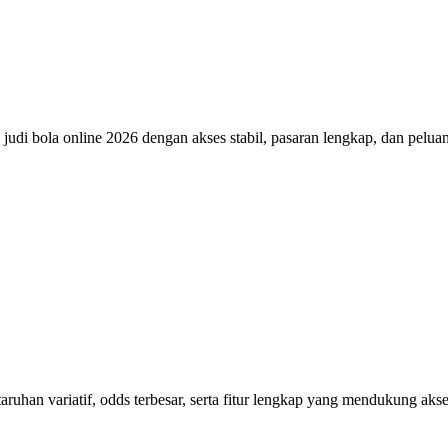
i bola online 2026 dengan akses stabil, pasaran lengkap, dan peluan
aruhan variatif, odds terbesar, serta fitur lengkap yang mendukung ak