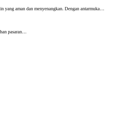
ermain yang aman dan menyenangkan. Dengan antarmuka…
lihan pasaran…