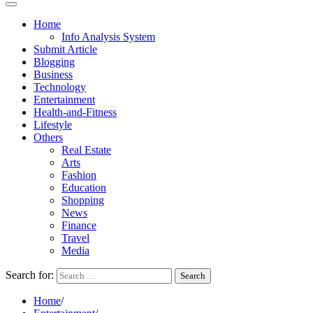
Home
Info Analysis System
Submit Article
Blogging
Business
Technology
Entertainment
Health-and-Fitness
Lifestyle
Others
Real Estate
Arts
Fashion
Education
Shopping
News
Finance
Travel
Media
Search for:
Home