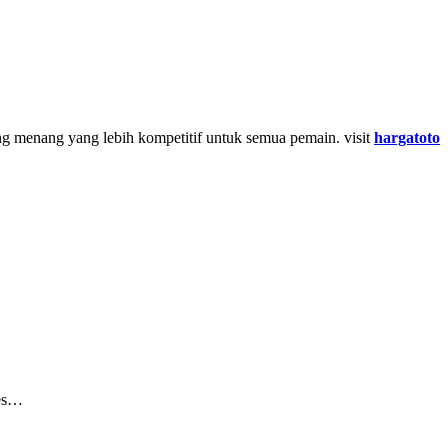
g menang yang lebih kompetitif untuk semua pemain. visit
hargatoto
ses…