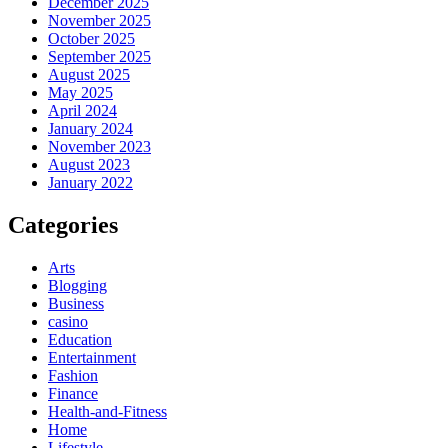
December 2025
November 2025
October 2025
September 2025
August 2025
May 2025
April 2024
January 2024
November 2023
August 2023
January 2022
Categories
Arts
Blogging
Business
casino
Education
Entertainment
Fashion
Finance
Health-and-Fitness
Home
Lifestyle