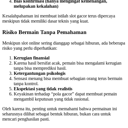
Bias konfirmasi (hanya mengingat kemenangan,
melupakan kekalahan)
Kesalahpahaman ini membuat istilah slot gacor terus dipercaya
meskipun tidak memiliki dasar teknis yang kuat.
Risiko Bermain Tanpa Pemahaman
Meskipun slot online sering dianggap sebagai hiburan, ada beberapa
risiko yang perlu diperhatikan:
Kerugian finansial
Karena hasil bersifat acak, pemain bisa mengalami kerugian
tanpa bisa memprediksi hasil.
Ketergantungan psikologis
Sensasi menang bisa membuat sebagian orang terus bermain
tanpa kontrol.
Ekspektasi yang tidak realistis
Keyakinan terhadap “pola gacor” dapat membuat pemain
mengambil keputusan yang tidak rasional.
Oleh karena itu, penting untuk memahami bahwa permainan ini
seharusnya dilihat sebagai bentuk hiburan, bukan cara untuk
mencari penghasilan pasti.