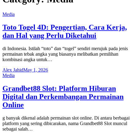
Media
Toto Togel 4D: Pengertian, Cara Kerja,
dan Hal yang Perlu Diketahui
di Indonesia. Istilah “toto” dan “togel” sendiri merujuk pada jenis
permainan tebak angka yang biasanya melibatkan pemilihan
kombinasi angka untuk…
Alex Jahid
May 1, 2026
Media
Grandbet88 Slot: Platform Hiburan
Digital dan Perkembangan Permainan
Online
g banyak dikenal adalah permainan slot online. Di antara berbagai
platform yang sering dibicarakan, nama Grandbet88 Slot muncul
sebagai salah…