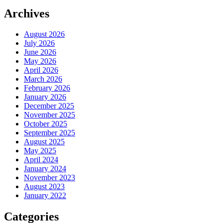
Archives
August 2026
July 2026
June 2026
May 2026
April 2026
March 2026
February 2026
January 2026
December 2025
November 2025
October 2025
September 2025
August 2025
May 2025
April 2024
January 2024
November 2023
August 2023
January 2022
Categories