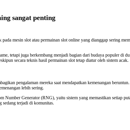
ing sangat penting
 pada mesin slot atau permainan slot online yang dianggap sering me
ame, tetapi juga berkembang menjadi bagian dari budaya populer di d
kipun secara teknis hasil permainan slot tetap diatur oleh sistem acak.
mbagikan pengalaman mereka saat mendapatkan kemenangan beruntun. D
emenangan lebih sering.
m Number Generator (RNG), yaitu sistem yang memastikan setiap putara
g sedang terjadi di komunitas.