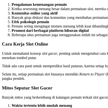
Pengalaman kemenangan pemain
Ketika seseorang menang besar dalam permainan slot, mereka 
Komunitas online yang aktif
Banyak grup diskusi dan komunitas yang membahas permainan 
Efek psikologis pemain
Pemain sering mengingat momen menang lebih kuat dibandingka
Promosi dari berbagai platform hiburan digital
Beberapa situs permainan juga menggunakan istilah ini sebagai
Cara Kerja Slot Online
Untuk memahami konsep
slot gacor
, penting untuk mengetahui cara 
menekan tombol putar.
Tidak ada cara pasti untuk memprediksi hasil putaran, karena setiap 
Selain itu, setiap permainan slot biasanya memiliki
Return to Player
(R
jangka pendek.
Mitos Seputar Slot Gacor
Banyak mitos yang berkembang di kalangan pemain terkait slot gacor,
Waktu tertentu lebih mudah menang