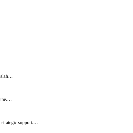
 salah…
line.…
d strategic support.…