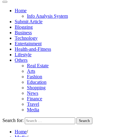
Home
Info Analysis System
Submit Article
Blogging
Business
Technology
Entertainment
Health-and-Fitness
Lifestyle
Others
Real Estate
Arts
Fashion
Education
Shopping
News
Finance
Travel
Media
Search for:
Home