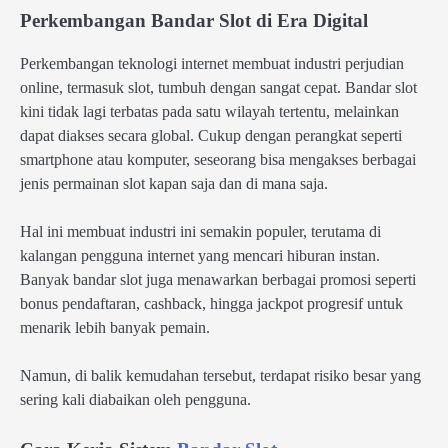
Perkembangan Bandar Slot di Era Digital
Perkembangan teknologi internet membuat industri perjudian
online, termasuk slot, tumbuh dengan sangat cepat. Bandar slot
kini tidak lagi terbatas pada satu wilayah tertentu, melainkan
dapat diakses secara global. Cukup dengan perangkat seperti
smartphone atau komputer, seseorang bisa mengakses berbagai
jenis permainan slot kapan saja dan di mana saja.
Hal ini membuat industri ini semakin populer, terutama di
kalangan pengguna internet yang mencari hiburan instan.
Banyak bandar slot juga menawarkan berbagai promosi seperti
bonus pendaftaran, cashback, hingga jackpot progresif untuk
menarik lebih banyak pemain.
Namun, di balik kemudahan tersebut, terdapat risiko besar yang
sering kali diabaikan oleh pengguna.