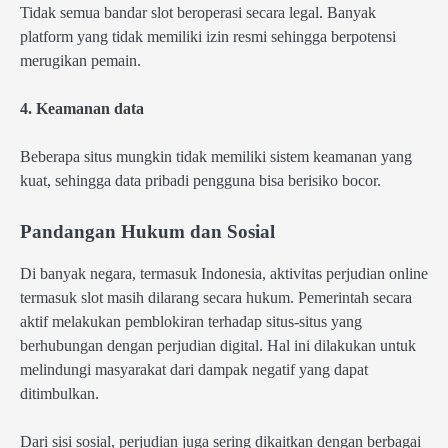
Tidak semua bandar slot beroperasi secara legal. Banyak
platform yang tidak memiliki izin resmi sehingga berpotensi
merugikan pemain.
4. Keamanan data
Beberapa situs mungkin tidak memiliki sistem keamanan yang
kuat, sehingga data pribadi pengguna bisa berisiko bocor.
Pandangan Hukum dan Sosial
Di banyak negara, termasuk Indonesia, aktivitas perjudian online
termasuk slot masih dilarang secara hukum. Pemerintah secara
aktif melakukan pemblokiran terhadap situs-situs yang
berhubungan dengan perjudian digital. Hal ini dilakukan untuk
melindungi masyarakat dari dampak negatif yang dapat
ditimbulkan.
Dari sisi sosial, perjudian juga sering dikaitkan dengan berbagai