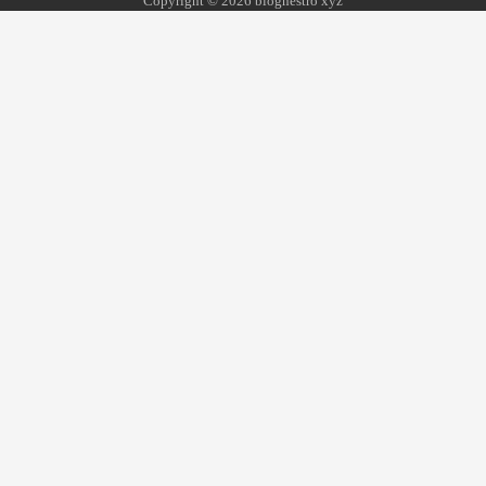
Copyright © 2026 blognestro xyz