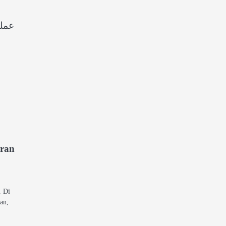
عملک
uran
. Di
kan,
…