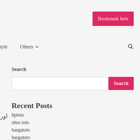
Bookmark here
tyle
Others
Search
Search
Recent Posts
hptoto
اور
situs toto
hargatoto
hargatoto