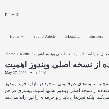
Fashion
Skip
to
Education
content
Follow Us
Home
Info
Submit
Blogging
Business
Technology
Entertainment
Health-
Lifestyle
Others
Shopping
Analysis
Article
and-
News
System
Fitness
Finance
Home
Submit Article
Blogging
Business
Travel
Media
جینال؛ چرا استفاده از نسخه اصلی ویندوز اهمیت
Media
Home
ده از نسخه اصلی ویندوز اهمیت
May 27, 2026
Alex Jahid
نین نمونه‌های غیرقانونی موجود در بازار، خرید ویندوز
اده از نسخه اصلی ویندوز نه‌تنها امنیت بیشتری فراهم