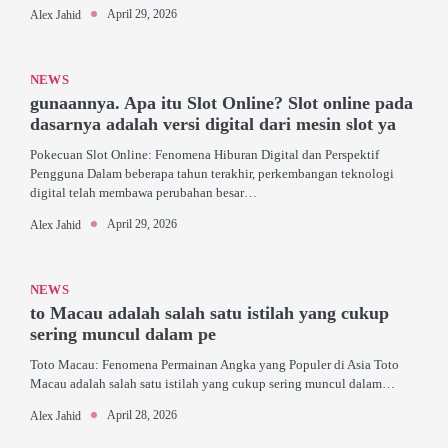
April 29, 2026
Alex Jahid
NEWS
gunaannya. Apa itu Slot Online? Slot online pada
dasarnya adalah versi digital dari mesin slot ya
Pokecuan Slot Online: Fenomena Hiburan Digital dan Perspektif
Pengguna Dalam beberapa tahun terakhir, perkembangan teknologi
digital telah membawa perubahan besar…
April 29, 2026
Alex Jahid
NEWS
to Macau adalah salah satu istilah yang cukup
sering muncul dalam pe
Toto Macau: Fenomena Permainan Angka yang Populer di Asia Toto
Macau adalah salah satu istilah yang cukup sering muncul dalam…
April 28, 2026
Alex Jahid